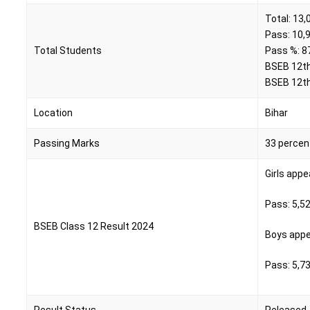
Total: 13,
Pass: 10,
Total Students
Pass %: 8
BSEB 12th
BSEB 12th
Location
Bihar
Passing Marks
33 percen
Girls appe
Pass: 5,5
BSEB Class 12 Result 2024
Boys appe
Pass: 5,7