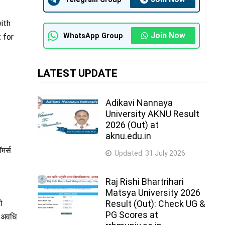
with
Join Now
WhatsApp Group
 for
LATEST UPDATE
Adikavi Nannaya
University AKNU Result
2026 (Out) at
aknu.edu.in
मर्स
Updated:
31 July 2026
Raj Rishi Bhartrihari
Matsya University 2026
ो
Result (Out): Check UG &
PG Scores at
त अवधि