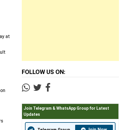
ay at
ult
FOLLOW US ON:
oon
Join Telegram & WhatsApp Group for Latest
Updates
rs
Join Now
Telegram Group