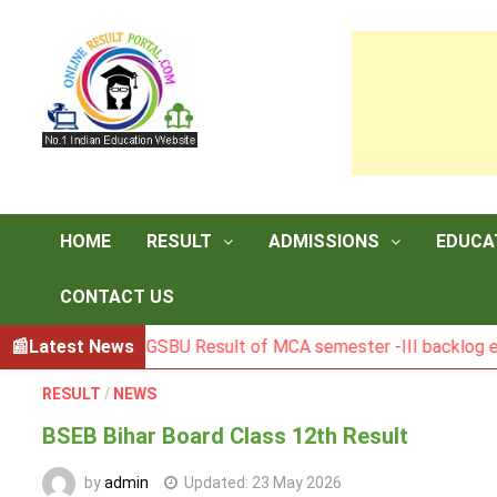
Skip
to
content
HOME
RESULT
ADMISSIONS
EDUCA
CONTACT US
Latest News
BGSBU Result of MCA semester -III backlog exam held i
RESULT
/
NEWS
BSEB Bihar Board Class 12th Result
by
admin
Updated:
23 May 2026