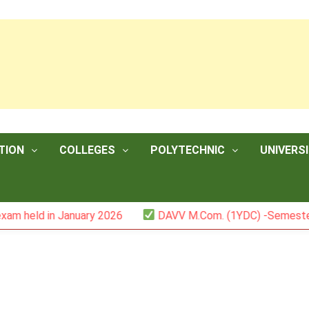
TION
COLLEGES
POLYTECHNIC
UNIVERSI
n January 2026
DAVV M.Com. (1YDC) -Semester II (Mark 