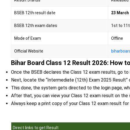
Result Status
Released
BSEB 12th result date
23 March 
BSEB 12th exam dates
1st to 11
Mode of Exam
Offline
Official Website
biharboard
Bihar Board Class 12 Result 2026: How 
Once the BSEB declares the Class 12 exam results, go to 
Next, locate the “Intermediate (12th) Exam 2025 Result”
This done, the system gets directed to the login page, wh
After that, you can view your Class 12 exam result on the
Always keep a print copy of your Class 12 exam result for 
Direct links to get Result