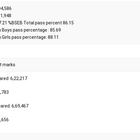
04,586
91,948
7.21 %BSEB Total pass percent 86.15
 Boys pass percentage : 85.69
 Girls pass percentage: 88.11
t marks
ared: 6,22,217
2,783
ared: 6,69,467
3,656