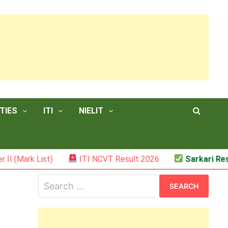
TIES
ITI
NIELIT
List)
ITI NCVT Result 2026
Sarkari Result – JSS
Search
for: